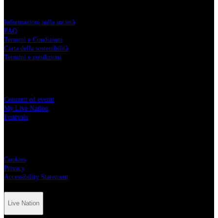
Live Nation
Informazioni sulla società
FAQ
Termini e Condizioni
Carta della sostenibilità
Termini e condizioni
Tickets
Concerti ed eventi
My Live Nation
Festivals
Privacy
Cookies
Privacy
Accessibility Statement
Live Nation