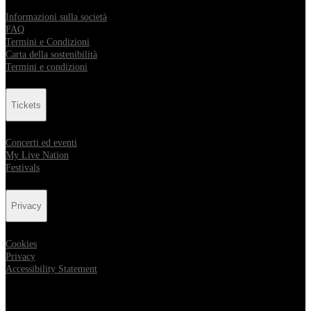
Informazioni sulla società
FAQ
Termini e Condizioni
Carta della sostenibilità
Termini e condizioni
Tickets
Concerti ed eventi
My Live Nation
Festivals
Privacy
Cookies
Privacy
Accessibility Statement
Location