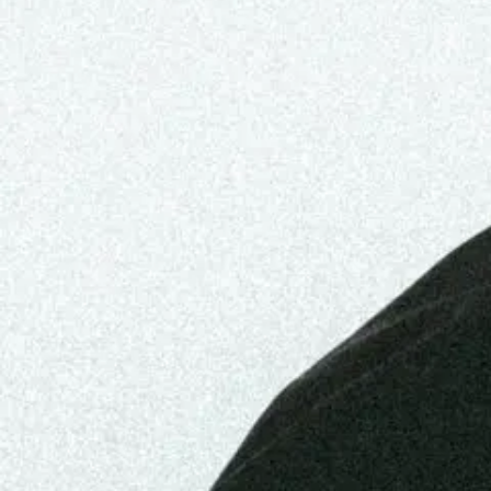
Favourite
Events
Spotify
Video
Events