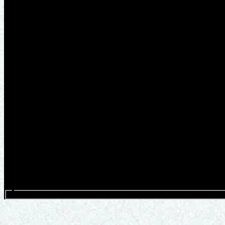
Search events...
RIAN