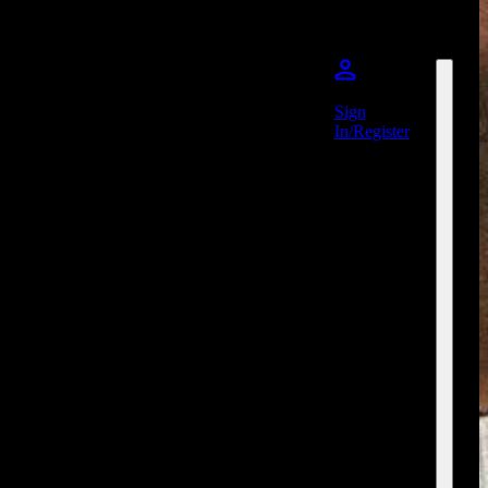
Sign
In/Register